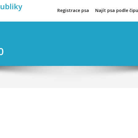
publiky
Registrace psa
Najít psa podle čip
0