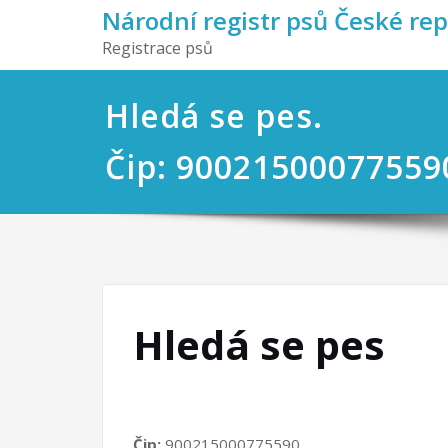
Národní registr psů České re
Registrace psů
Hledá se pes.
Čip: 90021500077559
Hledá se pes
Čip:
900215000775590