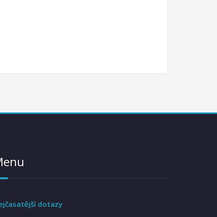
Menu
ejčasatější dotazy