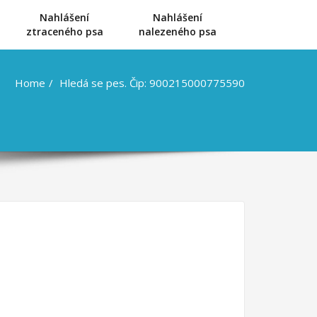
Nahlášení
Nahlášení
u
ztraceného psa
nalezeného psa
Home
Hledá se pes. Čip: 900215000775590