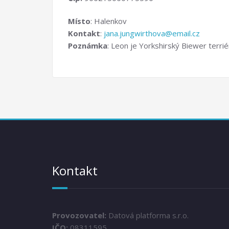
Místo
: Halenkov
Kontakt
:
jana.jungwirthova@email.cz
Poznámka
: Leon je Yorkshirský Biewer terrié
Kontakt
Provozovatel:
Datová platforma s.r.o.
IČO:
08311595