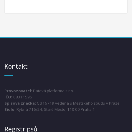
Kontakt
Provozovatel:
Datová platforma s.r.o.
IČO:
08311595
Spisová značka:
C 316719 vedená u Městského soudu v Praze
Sídlo:
Rybná 716/24, Staré Město, 110 00 Praha 1
Registr psů