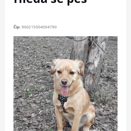
Čip:
900215004004790