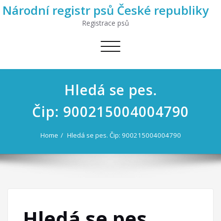
Národní registr psů České republiky
Registrace psů
Toggle
navigation
Hledá se pes.
Čip: 900215004004790
Home
Hledá se pes. Čip: 900215004004790
Hledá se pes