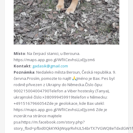
Místo
: Na čerpací stanici, u Berouna.
https://maps.app.goo.gl/WfXCevhsLLxEJyzm6
Kontakt
:
gadasik@gmail.com
Poznámka
: Nedaleko města Beroun, Česká republika. 9.
června.Prosím, pomozte to najít!
Jméno je Bax. Pes byl
rodině přivezen z Ukrajiny do Německa.Číslo čipu:
900215004004790Telefon a Viber hostesky (Tanya),
ukrajinské číslo:+380999459919telefon v Německu:
+4915167966054Zde je geolokace, kde Bax utekl:
https://maps.app.goo.gl/WfXCevhsLLxEJyzm6 Zde je
inzerát na stránce majitele
psa:https://m.facebook.com/story.php?
story_fbid=pfbid0QkKYKkJWqqrRvhUL54brTX7VGWQ8eTdxdGW1f