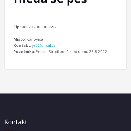
Čip:
900219000006592
Místo
: Karlovice
Kontakt
:
yr6@email.cz
Poznámka
: Pes se Stratil odešel od domu 23.8 2022
Kontakt