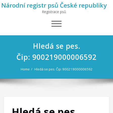
Národní registr psů České republiky
Registrace psů
Toggle
navigation
Hledá se pes.
Čip: 900219000006592
Home
Hledá se pes. Čip: 900219000006592
Hledá se pes