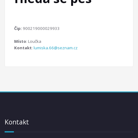
Čip:
900219000029933
Místo
: Loučka
Kontakt
:
lumiska.66@seznam.cz
Kontakt