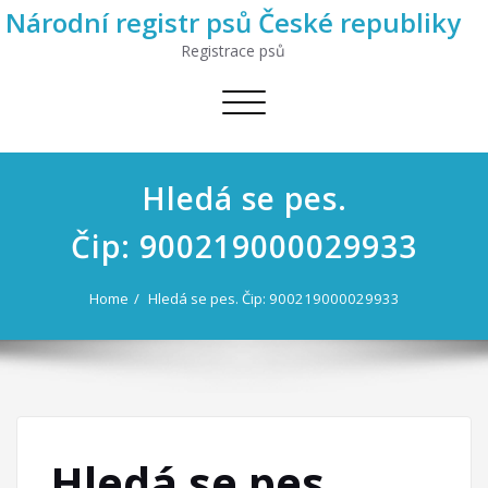
Národní registr psů České republiky
Registrace psů
Toggle
navigation
Hledá se pes.
Čip: 900219000029933
Home
Hledá se pes. Čip: 900219000029933
Hledá se pes