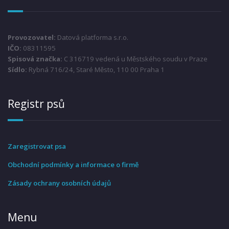
Provozovatel:
Datová platforma s.r.o.
IČO:
08311595
Spisová značka:
C 316719 vedená u Městského soudu v Praze
Sídlo:
Rybná 716/24, Staré Město, 110 00 Praha 1
Registr psů
Zaregistrovat psa
Obchodní podmínky a informace o firmě
Zásady ochrany osobních údajů
Menu