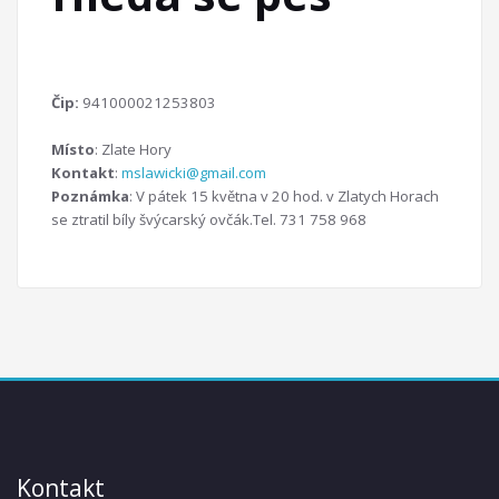
Čip:
941000021253803
Místo
: Zlate Hory
Kontakt
:
mslawicki@gmail.com
Poznámka
: V pátek 15 května v 20 hod. v Zlatych Horach
se ztratil bíly švýcarský ovčák.Tel. 731 758 968
Kontakt