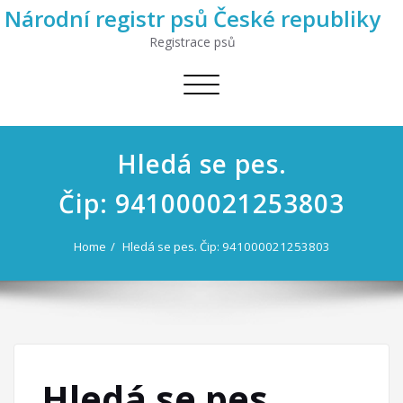
Národní registr psů České republiky
Registrace psů
Toggle
navigation
Hledá se pes.
Čip: 941000021253803
Home
Hledá se pes. Čip: 941000021253803
Hledá se pes