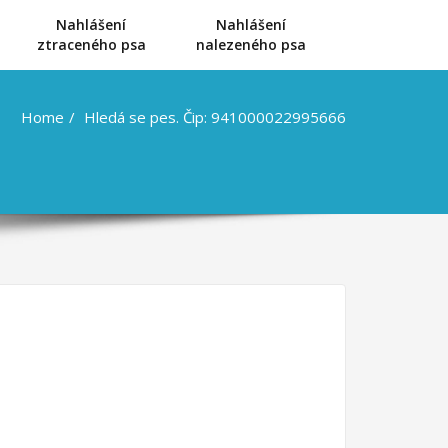
Nahlášení
Nahlášení
u
ztraceného psa
nalezeného psa
Home
Hledá se pes. Čip: 941000022995666