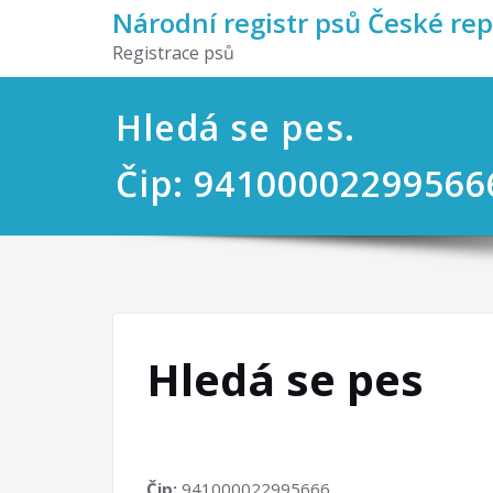
Národní registr psů České re
Registrace psů
Hledá se pes.
Čip: 94100002299566
Hledá se pes
Čip:
941000022995666