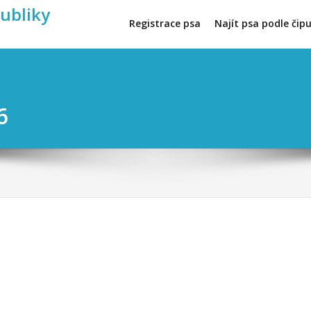
publiky
Registrace psa
Najít psa podle čip
6