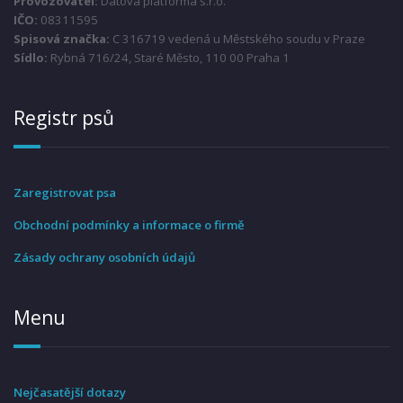
Provozovatel:
Datová platforma s.r.o.
IČO:
08311595
Spisová značka:
C 316719 vedená u Městského soudu v Praze
Sídlo:
Rybná 716/24, Staré Město, 110 00 Praha 1
Registr psů
Zaregistrovat psa
Obchodní podmínky a informace o firmě
Zásady ochrany osobních údajů
Menu
Nejčasatější dotazy