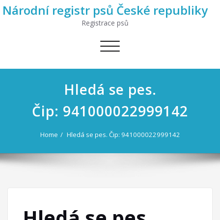
Národní registr psů České republiky
Registrace psů
Toggle
navigation
Hledá se pes.
Čip: 941000022999142
Home
Hledá se pes. Čip: 941000022999142
Hledá se pes