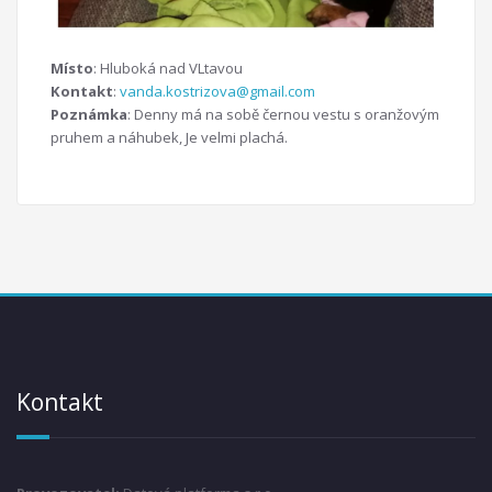
Místo
: Hluboká nad VLtavou
Kontakt
:
vanda.kostrizova@gmail.com
Poznámka
: Denny má na sobě černou vestu s oranžovým
pruhem a náhubek, Je velmi plachá.
Kontakt