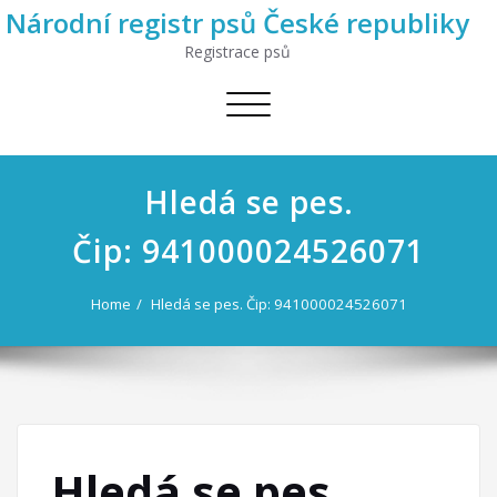
Národní registr psů České republiky
Registrace psů
Toggle
navigation
Hledá se pes.
Čip: 941000024526071
Home
Hledá se pes. Čip: 941000024526071
Hledá se pes