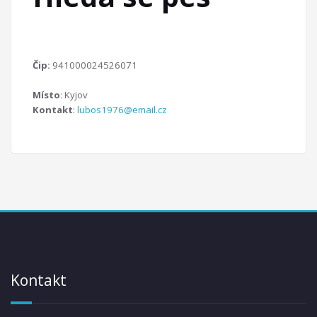
Čip:
941000024526071
Místo
: Kyjov
Kontakt
:
lubos1976@email.cz
Kontakt