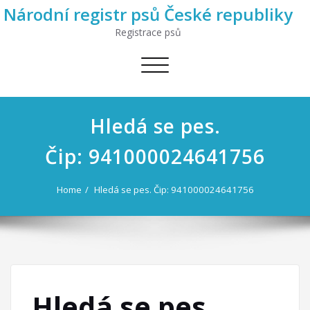
Národní registr psů České republiky
Registrace psů
Toggle
navigation
Hledá se pes.
Čip: 941000024641756
Home
Hledá se pes. Čip: 941000024641756
Hledá se pes