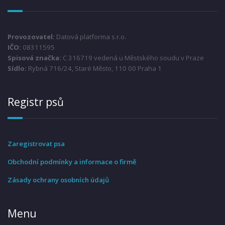
Provozovatel:
Datová platforma s.r.o.
IČO:
08311595
Spisová značka:
C 316719 vedená u Městského soudu v Praze
Sídlo:
Rybná 716/24, Staré Město, 110 00 Praha 1
Registr psů
Zaregistrovat psa
Obchodní podmínky a informace o firmě
Zásady ochrany osobních údajů
Menu