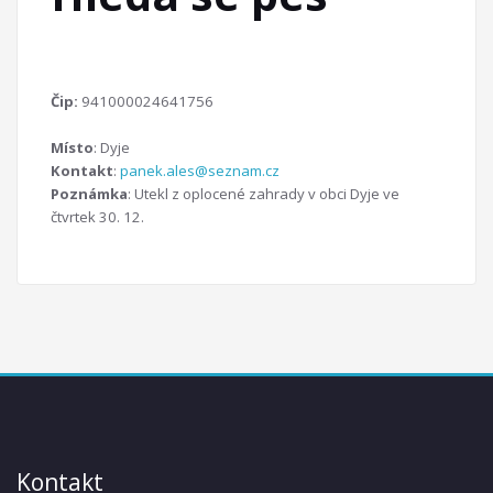
Čip:
941000024641756
Místo
: Dyje
Kontakt
:
panek.ales@seznam.cz
Poznámka
: Utekl z oplocené zahrady v obci Dyje ve
čtvrtek 30. 12.
Kontakt