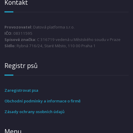
Kontakt
Provozovatel:
Datová platforma s.r.o.
IČO:
08311595
Spisová značka:
C 316719 vedená u Městského soudu v Praze
Sídlo:
Rybná 716/24, Staré Město, 110 00 Praha 1
Registr psů
Zaregistrovat psa
Obchodní podmínky a informace o firmě
Zásady ochrany osobních údajů
Menu