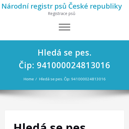
Národní registr psů České republiky
Registrace psů
Toggle
navigation
Hledá se pes.
Čip: 941000024813016
Home
Hledá se pes. Čip: 941000024813016
Hledá se pes