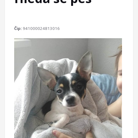
Čip:
941000024813016