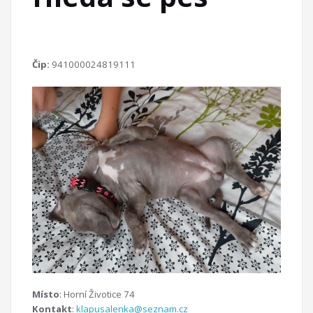
Čip:
941000024819111
Místo
: Horní Životice 74
Kontakt
:
klapusalenka@seznam.cz