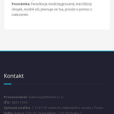
Poznámka
: Fenečka je modrotygrovaná, má růžový
obojek, modré oči, jmenuje se Sia, prosím o pomoc s
nalezenim.
Kontakt
Provozovatel:
Datová platforma s.r.o.
IČO:
08311595
Spisová značka:
C 316719 vedená u Městského soudu v Praze
Sídlo:
Rybná 716/24, Staré Město, 110 00 Praha 1