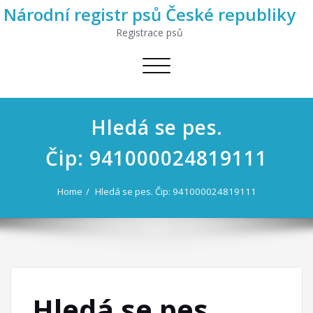
Národní registr psů České republiky
Registrace psů
Toggle
navigation
Hledá se pes.
Čip: 941000024819111
Home
Hledá se pes. Čip: 941000024819111
Hledá se pes