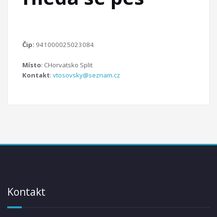
Čip:
941000025023084
Místo
: CHorvatsko Split
Kontakt
:
vtosovsky@seznam.cz
Kontakt