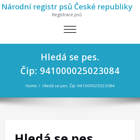
Národní registr psů České republiky
Registrace psů
Toggle
navigation
Hledá se pes.
Čip: 941000025023084
Home
Hledá se pes. Čip: 941000025023084
Hledá se pes