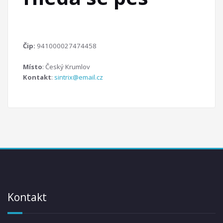
Čip:
941000027474458
Místo
: Český Krumlov
Kontakt
:
sintrix@email.cz
Kontakt