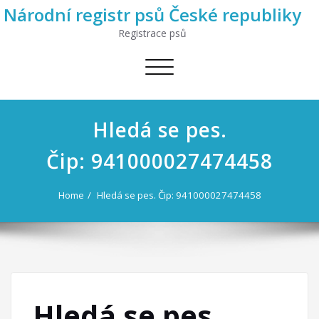
Národní registr psů České republiky
Registrace psů
Toggle
navigation
Hledá se pes.
Čip: 941000027474458
Home
Hledá se pes. Čip: 941000027474458
Hledá se pes