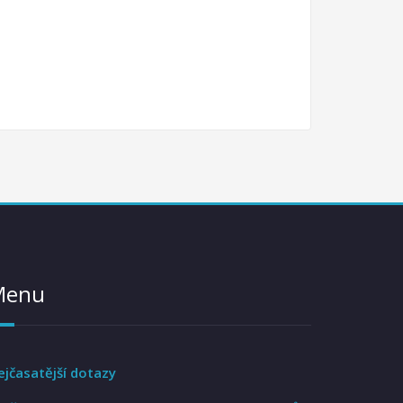
Menu
ejčasatější dotazy