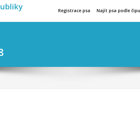
publiky
Registrace psa
Najít psa podle čip
8