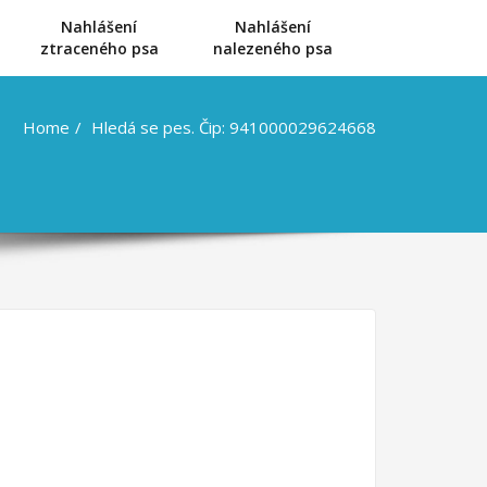
Nahlášení
Nahlášení
u
ztraceného psa
nalezeného psa
Home
Hledá se pes. Čip: 941000029624668