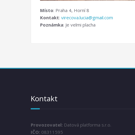
Místo
: Praha 4, Horní 8
Kontakt
:
virecova.lucia@gmail.com
Poznámka
: Je velmi placha
Kontakt
Provozovatel:
Datová platforma s.r.o.
IČO:
08311595