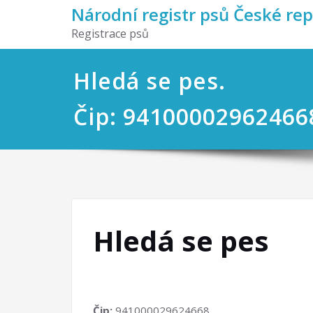
Národní registr psů České re
Registrace psů
Hledá se pes.
Čip: 94100002962466
Hledá se pes
Čip:
941000029624668