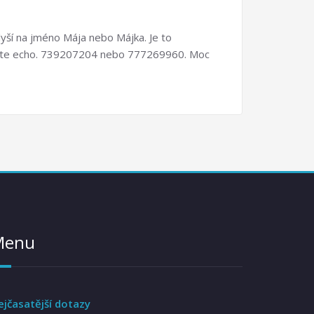
lyší na jméno Mája nebo Májka. Je to
ím dejte echo. 739207204 nebo 777269960. Moc
Menu
ejčasatější dotazy