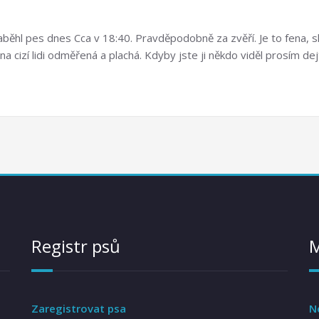
běhl pes dnes Cca v 18:40. Pravděpodobně za zvěří. Je to fena, s
le na cizí lidi odměřená a plachá. Kdyby jste ji někdo viděl pros
Registr psů
Zaregistrovat psa
N