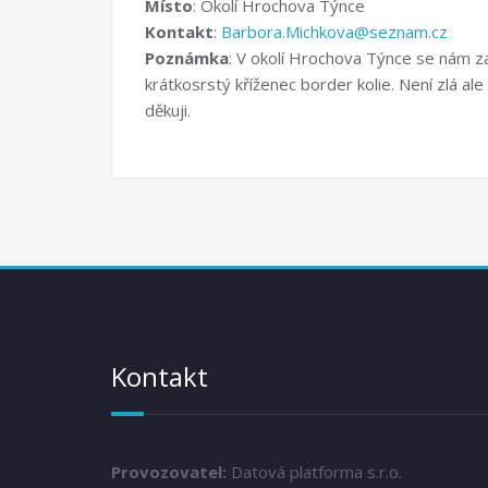
Místo
: Okolí Hrochova Týnce
Kontakt
:
Barbora.Michkova@seznam.cz
Poznámka
: V okolí Hrochova Týnce se nám za
krátkosrstý kříženec border kolie. Není zlá a
děkuji.
Kontakt
Provozovatel:
Datová platforma s.r.o.