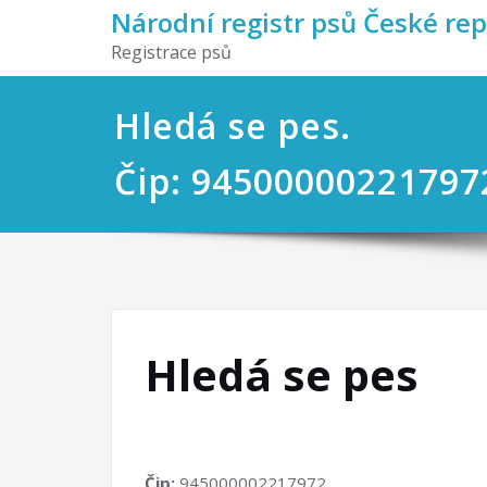
Národní registr psů České re
Registrace psů
Hledá se pes.
Čip: 94500000221797
Hledá se pes
Čip:
945000002217972