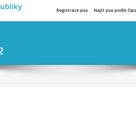
publiky
Registrace psa
Najít psa podle čip
2