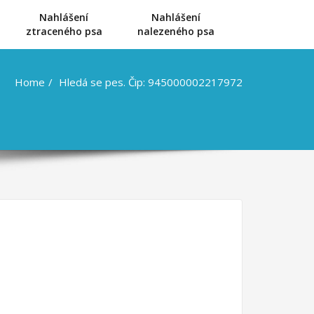
Nahlášení
Nahlášení
u
ztraceného psa
nalezeného psa
Home
Hledá se pes. Čip: 945000002217972