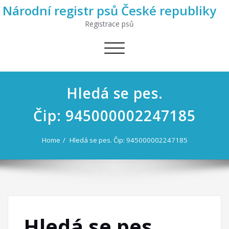
Národní registr psů České republiky
Registrace psů
Toggle
navigation
Hledá se pes.
Čip: 945000002247185
Home
Hledá se pes. Čip: 945000002247185
Hledá se pes