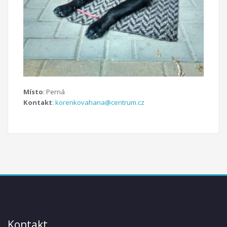
Místo
: Perná
Kontakt
:
korenkovahana@centrum.cz
Kontakt