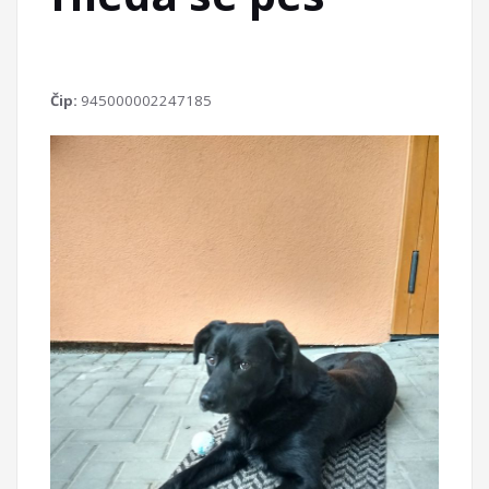
Čip:
945000002247185