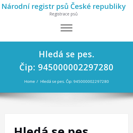
Národní registr psů České republiky
Registrace psů
Toggle
navigation
Hledá se pes.
Čip: 945000002297280
Home
Hledá se pes. Čip: 945000002297280
Hledá se pes