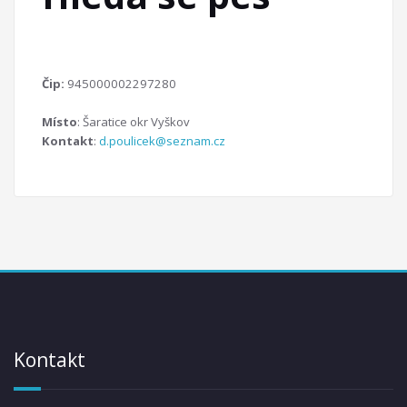
Čip:
945000002297280
Místo
: Šaratice okr Vyškov
Kontakt
:
d.poulicek@seznam.cz
Kontakt