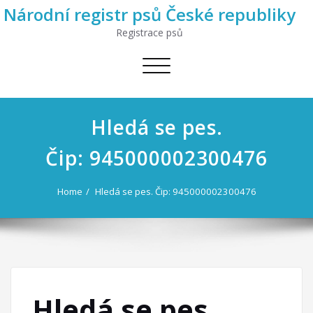
Národní registr psů České republiky
Registrace psů
Toggle
navigation
Hledá se pes.
Čip: 945000002300476
Home
Hledá se pes. Čip: 945000002300476
Hledá se pes