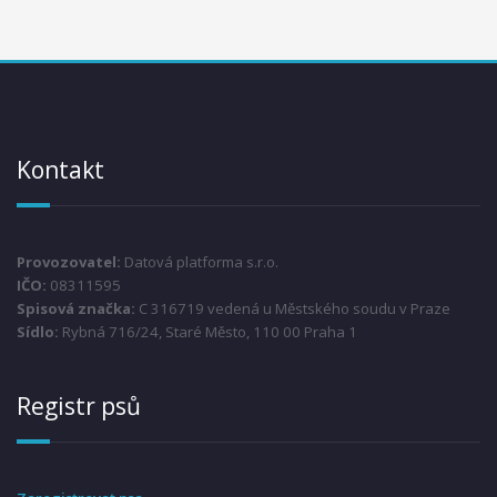
Kontakt
Provozovatel:
Datová platforma s.r.o.
IČO:
08311595
Spisová značka:
C 316719 vedená u Městského soudu v Praze
Sídlo:
Rybná 716/24, Staré Město, 110 00 Praha 1
Registr psů