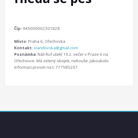
Čip:
945000002301828
Místo
: Praha 6, Ořechovka
Kontakt
:
olandovska@gmail.com
Poznámka
: Náš Ruf utekl 19.2. večer v Praze 6 na
Ořechovce. Má zelený obojek, nekouše. Jakoukoliv
informaci prosim na t: 777585207