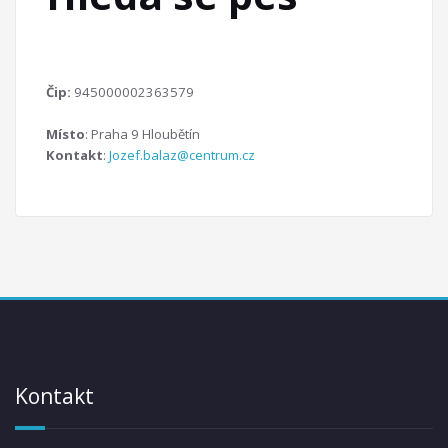
Čip:
945000002363579
Místo
: Praha 9 Hloubětín
Kontakt
:
Jozef.balaz@centrum.cz
Kontakt