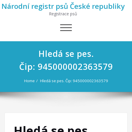
Národní registr psů České republiky
Registrace psů
Toggle
navigation
Hledá se pes.
Čip: 945000002363579
Home
Hledá se pes. Čip: 945000002363579
Hledá se pes