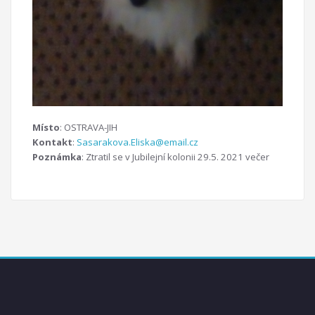
Místo
: OSTRAVA-JIH
Kontakt
:
Sasarakova.Eliska@email.cz
Poznámka
: Ztratil se v Jubilejní kolonii 29.5. 2021 večer