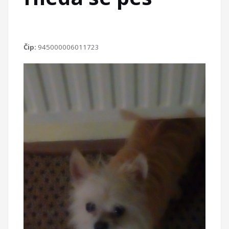
Čip:
945000006011723