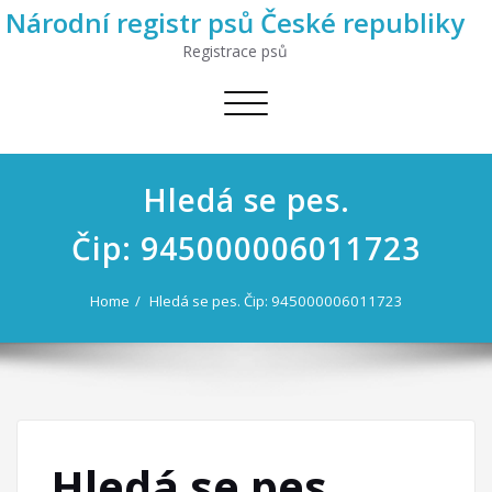
Národní registr psů České republiky
Registrace psů
Toggle
navigation
Hledá se pes.
Čip: 945000006011723
Home
Hledá se pes. Čip: 945000006011723
Hledá se pes