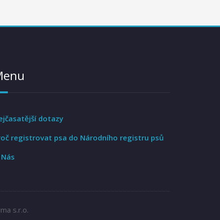
Menu
ejčasatější dotazy
roč registrovat psa do Národního registru psů
 Nás
ma s.r.o.