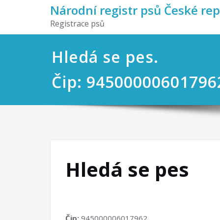
Národní registr psů České re
Registrace psů
Hledá se pes.
Čip: 94500000601796
Hledá se pes
Čip:
945000006017962