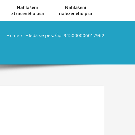
Nahlášení
Nahlášení
u
ztraceného psa
nalezeného psa
Home
Hledá se pes. Čip: 945000006017962