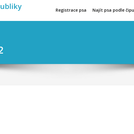
publiky
Registrace psa
Najít psa podle čip
2