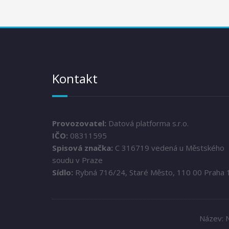
Kontakt
Provozovatel:
Datová platforma s.r.o.
IČO:
08311595
Spisová značka:
C 316719 vedená u Městského
soudu v Praze
Sídlo:
Rybná 716/24, Staré Město, 110 00 Praha 
Název: N