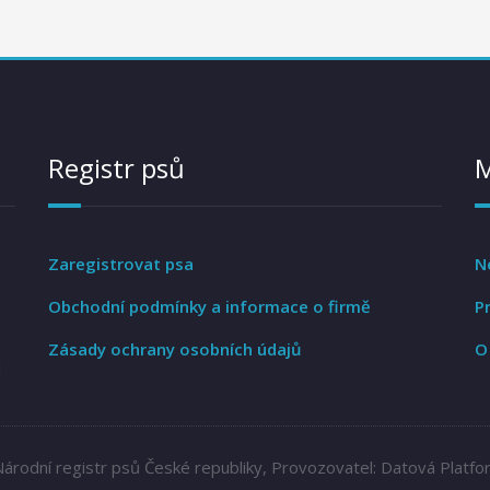
Registr psů
Zaregistrovat psa
N
Obchodní podmínky a informace o firmě
P
Zásady ochrany osobních údajů
O
1
árodní registr psů České republiky, Provozovatel: Datová Platfor