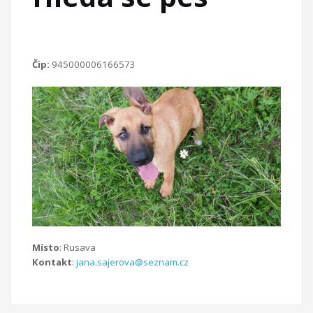
Čip:
945000006166573
Místo
: Rusava
Kontakt
:
jana.sajerova@seznam.cz