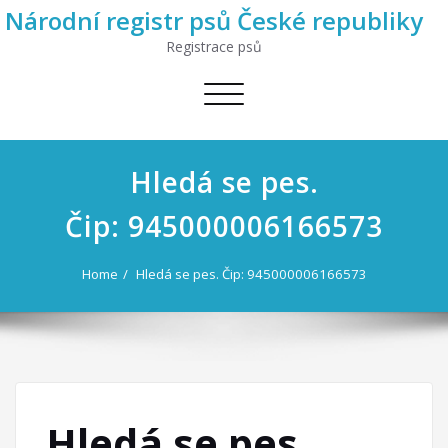
Národní registr psů České republiky
Registrace psů
Toggle
navigation
Hledá se pes.
Čip: 945000006166573
Home
Hledá se pes. Čip: 945000006166573
Hledá se pes