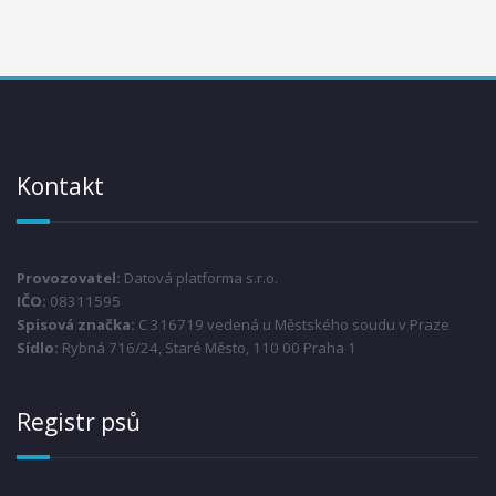
Kontakt
Provozovatel:
Datová platforma s.r.o.
IČO:
08311595
Spisová značka:
C 316719 vedená u Městského soudu v Praze
Sídlo:
Rybná 716/24, Staré Město, 110 00 Praha 1
Registr psů