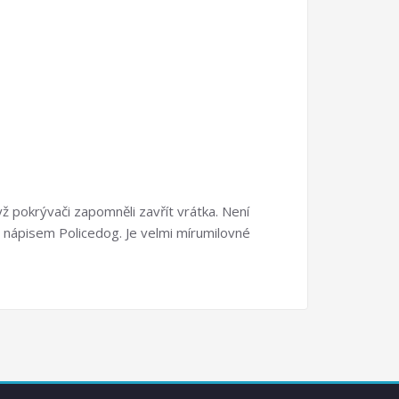
dyž pokrývači zapomněli zavřít vrátka. Není
s nápisem Policedog. Je velmi mírumilovné