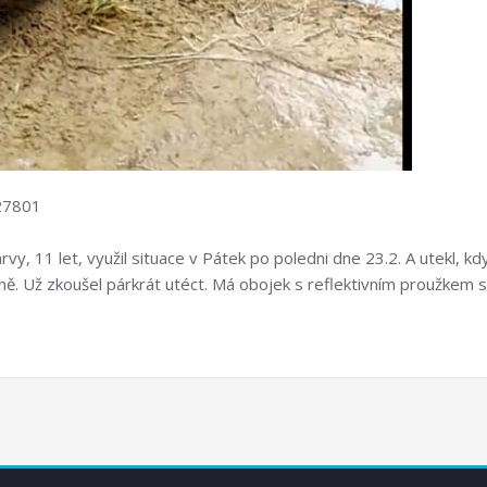
 27801
rvy, 11 let, využil situace v Pátek po poledni dne 23.2. A utekl, k
evně. Už zkoušel párkrát utéct. Má obojek s reflektivním proužkem 