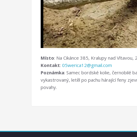
Místo
: Na Cikánce 385, Kralupy nad Vltavou,
Kontakt
:
05werica12@gmail.com
Poznámka
: Samec bordské kolie, černobilé ba
vykastrovaný, letěl po pachu hárající feny zj
povahy.