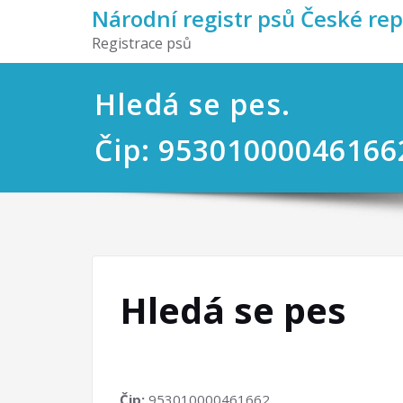
Národní registr psů České re
Registrace psů
Hledá se pes.
Čip: 95301000046166
Hledá se pes
Čip:
953010000461662