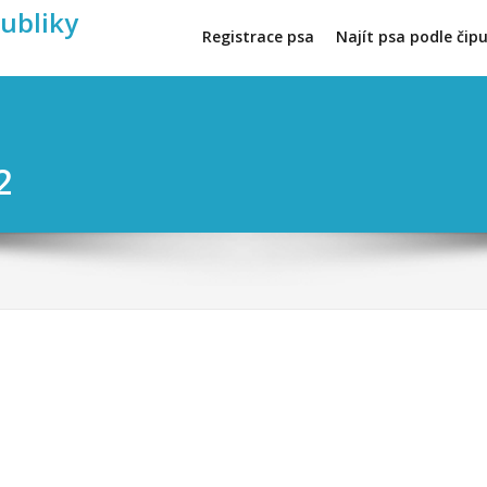
publiky
Registrace psa
Najít psa podle čip
2