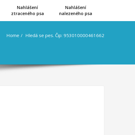
Nahlášení
Nahlášení
u
ztraceného psa
nalezeného psa
Home
Hledá se pes. Čip: 953010000461662