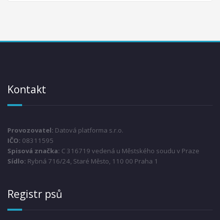
Kontakt
Provozovatel:
Datová platforma s.r.o.
IČO:
08311595
Spisová značka:
C 316719 vedená u Městského soudu v Praze
Sídlo:
Rybná 716/24, Staré Město, 110 00 Praha 1
Registr psů