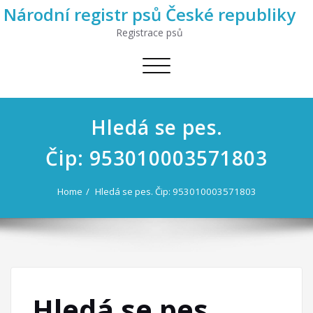
Národní registr psů České republiky
Registrace psů
Toggle
navigation
Hledá se pes.
Čip: 953010003571803
Home
Hledá se pes. Čip: 953010003571803
Hledá se pes