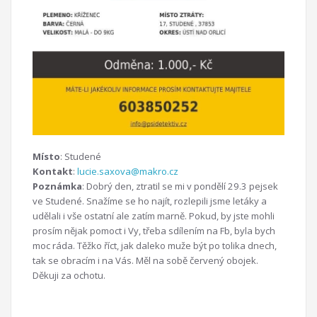
Místo
: Studené
Kontakt
:
lucie.saxova@makro.cz
Poznámka
: Dobrý den, ztratil se mi v pondělí 29.3 pejsek
ve Studené. Snažíme se ho najít, rozlepili jsme letáky a
udělali i vše ostatní ale zatím marně. Pokud, by jste mohli
prosím nějak pomoct i Vy, třeba sdílením na Fb, byla bych
moc ráda. Těžko říct, jak daleko muže být po tolika dnech,
tak se obracím i na Vás. Měl na sobě červený obojek.
Děkuji za ochotu.