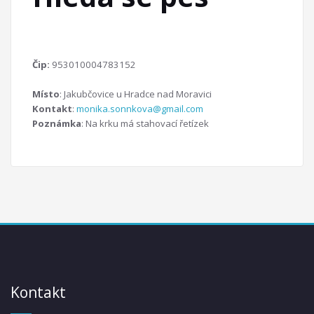
Čip:
953010004783152
Místo
: Jakubčovice u Hradce nad Moravici
Kontakt
:
monika.sonnkova@gmail.com
Poznámka
: Na krku má stahovací řetízek
Kontakt