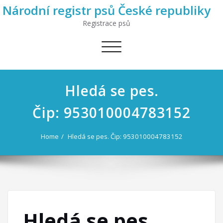
Národní registr psů České republiky
Registrace psů
Toggle
navigation
Hledá se pes.
Čip: 953010004783152
Home
Hledá se pes. Čip: 953010004783152
Hledá se pes