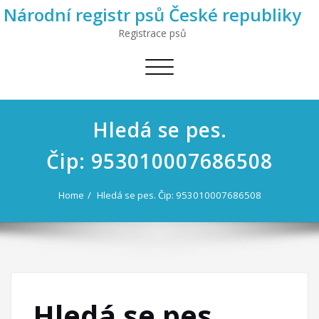
Národní registr psů České republiky
Registrace psů
Toggle
navigation
Hledá se pes.
Čip: 953010007686508
Home
Hledá se pes. Čip: 953010007686508
Hledá se pes