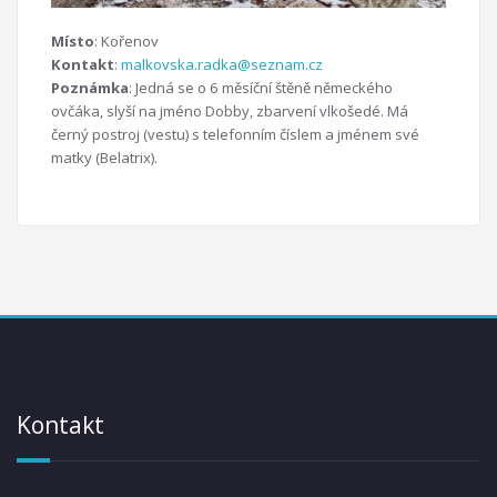
Místo
: Kořenov
Kontakt
:
malkovska.radka@seznam.cz
Poznámka
: Jedná se o 6 měsíční štěně německého
ovčáka, slyší na jméno Dobby, zbarvení vlkošedé. Má
černý postroj (vestu) s telefonním číslem a jménem své
matky (Belatrix).
Kontakt