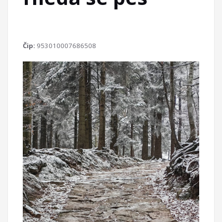
Čip:
953010007686508