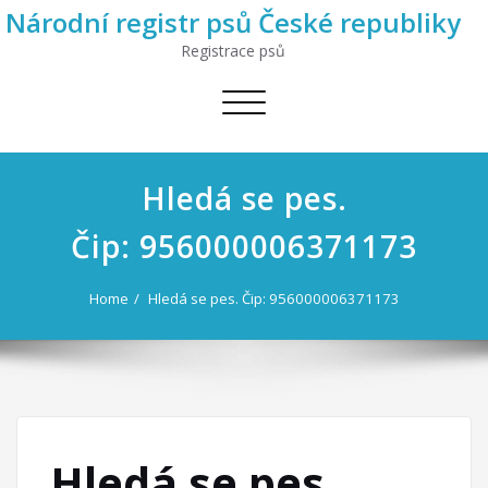
Národní registr psů České republiky
Registrace psů
Toggle
navigation
Hledá se pes.
Čip: 956000006371173
Home
Hledá se pes. Čip: 956000006371173
Hledá se pes