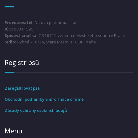
Provozovatel:
Datová platforma s.r.o.
IČO:
08311595
Spisová značka:
C 316719 vedená u Městského soudu v Praze
Sídlo:
Rybná 716/24, Staré Město, 110 00 Praha 1
Registr psů
Zaregistrovat psa
Obchodní podmínky a informace o firmě
Zásady ochrany osobních údajů
Menu