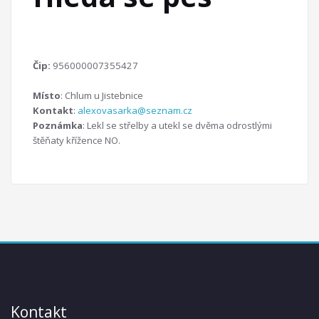
Čip:
956000007355427
Místo
: Chlum u Jistebnice
Kontakt
:
alexovasarka@seznam.cz
Poznámka
: Lekl se střelby a utekl se dvěma odrostlými
štěňaty křížence NO.
Kontakt