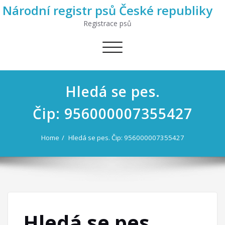
Národní registr psů České republiky
Registrace psů
Toggle
navigation
Hledá se pes.
Čip: 956000007355427
Home
Hledá se pes. Čip: 956000007355427
Hledá se pes