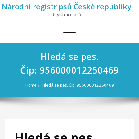
Národní registr psů České republiky
Registrace psů
Toggle
navigation
Hledá se pes.
Čip: 956000012250469
Home
Hledá se pes. Čip: 956000012250469
Hledá se pes