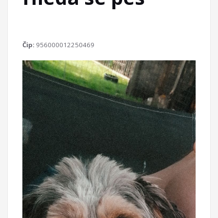
Čip:
956000012250469