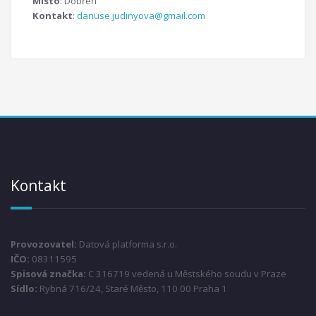
Místo
: Dobřeň
Kontakt
:
danuse.judinyova@gmail.com
Kontakt
Provozovatel:
Datová platforma s.r.o.
IČO:
08311595
Spisová značka:
C 316719 vedená u Městského soudu v Praze
Sídlo:
Rybná 716/24, Staré Město, 110 00 Praha 1