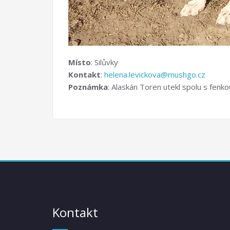
Místo
: Silůvky
Kontakt
:
helena.levickova@mushgo.cz
Poznámka
: Alaskán Toren utekl spolu s fenk
Kontakt