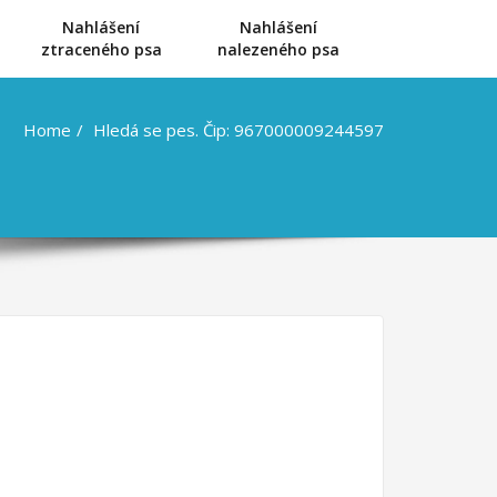
Nahlášení
Nahlášení
u
ztraceného psa
nalezeného psa
Home
Hledá se pes. Čip: 967000009244597