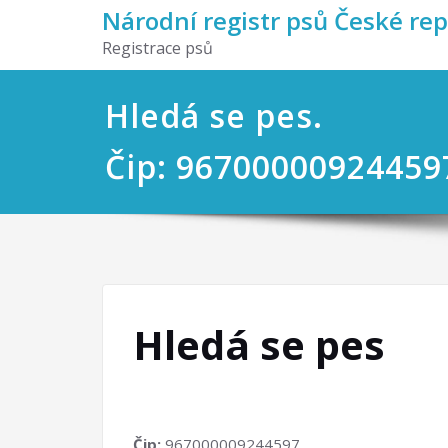
Národní registr psů České re
Registrace psů
Hledá se pes.
Čip: 96700000924459
Hledá se pes
Čip:
967000009244597