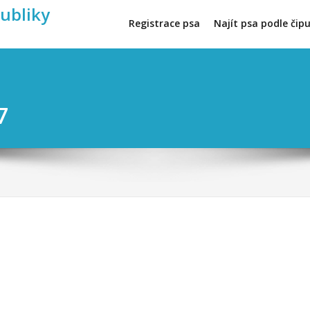
publiky
Registrace psa
Najít psa podle čip
7