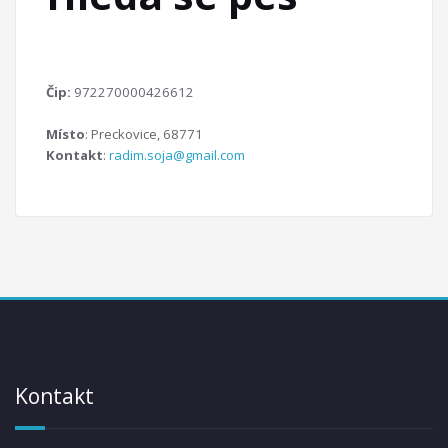
Čip:
972270000426612
Místo
: Preckovice, 68771
Kontakt
:
radim.soja@gmail.com
Kontakt