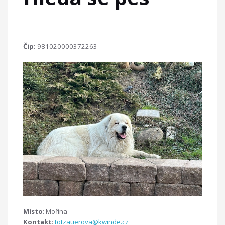
Čip:
981020000372263
Místo
: Mořina
Kontakt
:
totzauerova@kwinde.cz