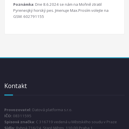
Poznámka
: Dne 8.6.2024 se nám na Mořině ztratil
Pyrenesjký horský pes. Jmenuje Max.Prosím volejte na
GSM: 602791155
Kontakt
Provozovatel:
Datová platforma s.r.o.
IČO:
08311595
Spisová značka:
C 316719 vedená u Městského soudu v Praze
Sídlo:
Rybná 716/24, Staré Město, 110 00 Praha 1