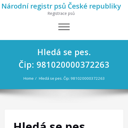
Národní registr psů České republiky
Registrace psů
Toggle
navigation
Hledá se pes.
Čip: 981020000372263
Home
Hledá se pes. Čip: 981020000372263
Hledá se pes