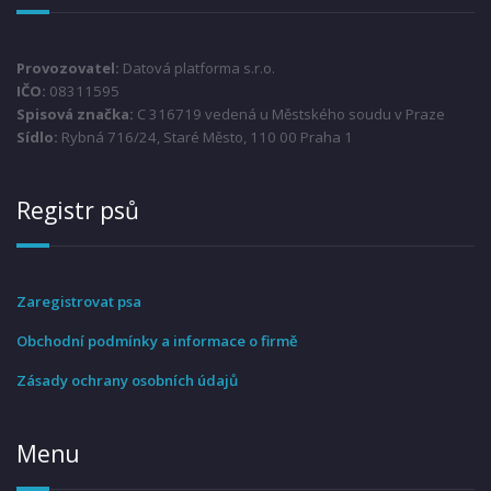
Provozovatel:
Datová platforma s.r.o.
IČO:
08311595
Spisová značka:
C 316719 vedená u Městského soudu v Praze
Sídlo:
Rybná 716/24, Staré Město, 110 00 Praha 1
Registr psů
Zaregistrovat psa
Obchodní podmínky a informace o firmě
Zásady ochrany osobních údajů
Menu