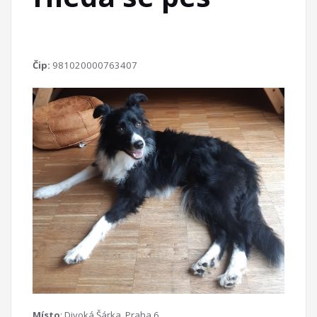
Čip:
981020000763407
Místo
: Divoká Šárka, Praha 6