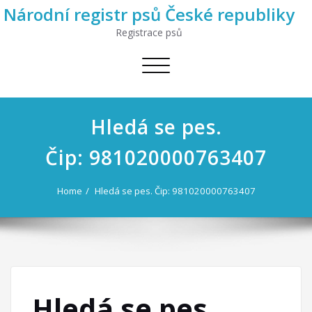
Národní registr psů České republiky
Registrace psů
Toggle
navigation
Hledá se pes.
Čip: 981020000763407
Home
Hledá se pes. Čip: 981020000763407
Hledá se pes