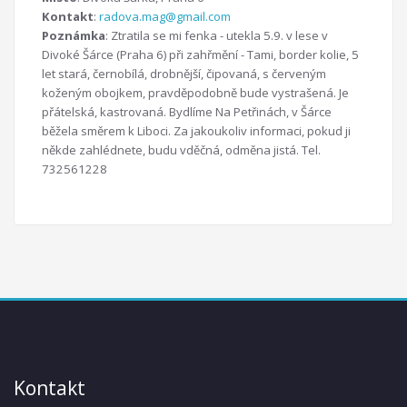
Kontakt
:
radova.mag@gmail.com
Poznámka
: Ztratila se mi fenka - utekla 5.9. v lese v
Divoké Šárce (Praha 6) při zahřmění - Tami, border kolie, 5
let stará, černobílá, drobnější, čipovaná, s červeným
koženým obojkem, pravděpodobně bude vystrašená. Je
přátelská, kastrovaná. Bydlíme Na Petřinách, v Šárce
běžela směrem k Liboci. Za jakoukoliv informaci, pokud ji
někde zahlédnete, budu vděčná, odměna jistá. Tel.
732561228
Kontakt