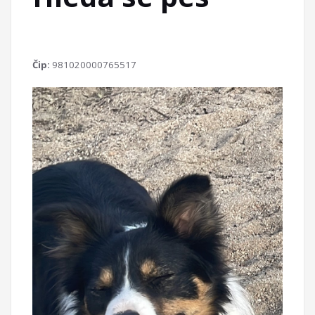
Čip:
981020000765517