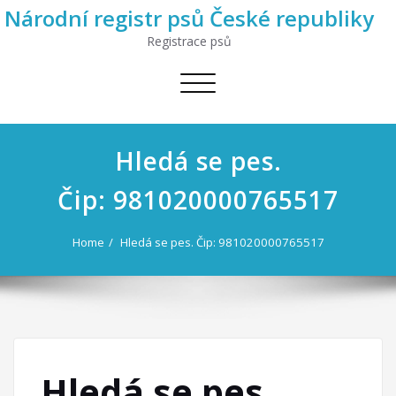
Národní registr psů České republiky
Registrace psů
Toggle
navigation
Hledá se pes.
Čip: 981020000765517
Home
Hledá se pes. Čip: 981020000765517
Hledá se pes