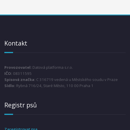
Kontakt
Provozovatel:
Datová platforma s.r.o.
IČO:
08311595
Spisová značka:
C 316719 vedená u Městského soudu v Praze
Sídlo:
Rybná 716/24, Staré Město, 110 00 Praha 1
Registr psů
Zaregistrovat psa