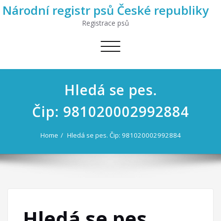
Národní registr psů České republiky
Registrace psů
Toggle
navigation
Hledá se pes.
Čip: 981020002992884
Home
Hledá se pes. Čip: 981020002992884
Hledá se pes