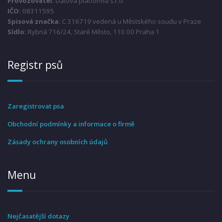
Provozovatel:
Datová platforma s.r.o.
IČO:
08311595
Spisová značka:
C 316719 vedená u Městského soudu v Praze
Sídlo:
Rybná 716/24, Staré Město, 110 00 Praha 1
Registr psů
Zaregistrovat psa
Obchodní podmínky a informace o firmě
Zásady ochrany osobních údajů
Menu
Nejčasatější dotazy