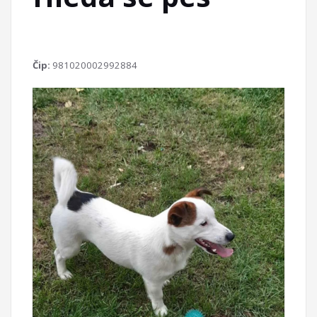
Čip:
981020002992884