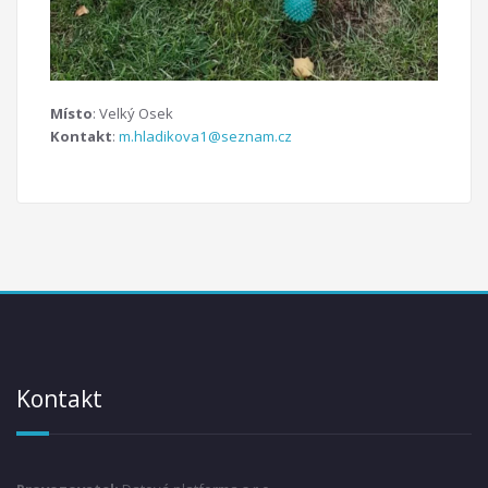
Místo
: Velký Osek
Kontakt
:
m.hladikova1@seznam.cz
Kontakt