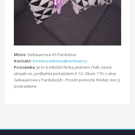
Místo
: Gebauerova 45 Pardubice
Kontakt
:
korinkovadenisa@centrum.cz
Poznámka
: Je to 4 měsíční fenka jménem Chilli, nemá
obojek nic, podbehla pod plotem 6.10. Okolo 17h z ulice
Gebauerova v Pardubicích . Prosím pomozte hledat, moc ji
postradame.