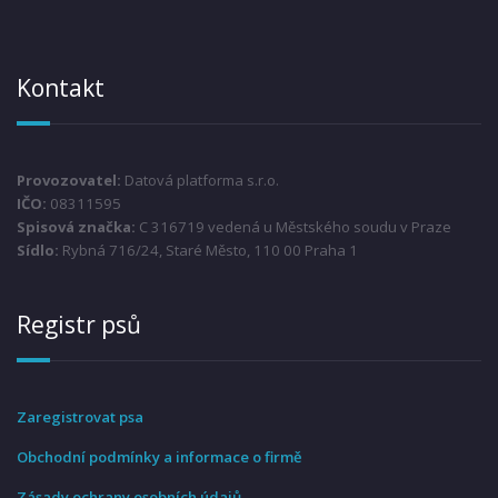
Kontakt
Provozovatel:
Datová platforma s.r.o.
IČO:
08311595
Spisová značka:
C 316719 vedená u Městského soudu v Praze
Sídlo:
Rybná 716/24, Staré Město, 110 00 Praha 1
Registr psů
Zaregistrovat psa
Obchodní podmínky a informace o firmě
Zásady ochrany osobních údajů