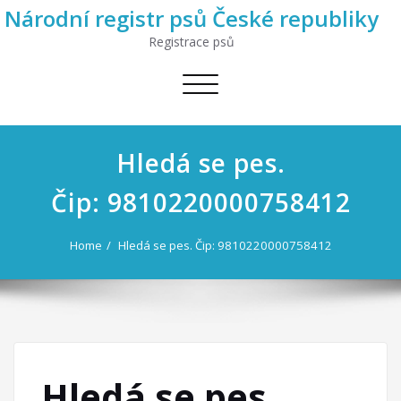
Národní registr psů České republiky
Registrace psů
Toggle
navigation
Hledá se pes.
Čip: 9810220000758412
Home
Hledá se pes. Čip: 9810220000758412
Hledá se pes