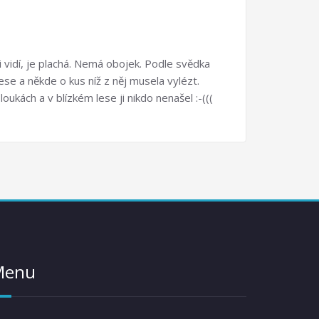
 vidí, je plachá. Nemá obojek. Podle svědka
ese a někde o kus níž z něj musela vylézt.
oukách a v blízkém lese ji nikdo nenašel :-(((
Menu