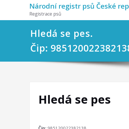
Národní registr psů České re
Registrace psů
Hledá se pes.
Čip: 98512002238213
Hledá se pes
Čip:
985120022382138