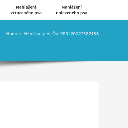
Nahlášení
Nahlášení
u
ztraceného psa
nalezeného psa
Home
Hledá se pes. Čip: 985120022382138