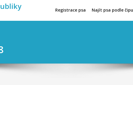
publiky
Registrace psa
Najít psa podle čip
8