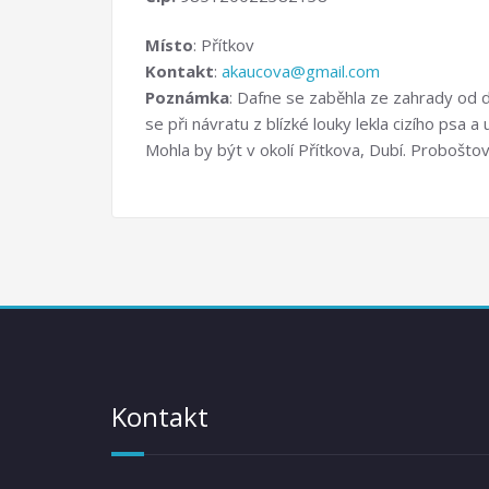
Místo
: Přítkov
Kontakt
:
akaucova@gmail.com
Poznámka
: Dafne se zaběhla ze zahrady od d
se při návratu z blízké louky lekla cizího psa
Mohla by být v okolí Přítkova, Dubí. Proboštova
Kontakt