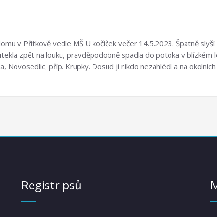
omu v Přítkově vedle MŠ U kočiček večer 14.5.2023. Špatně slyší i
 a utekla zpět na louku, pravděpodobně spadla do potoka v blízkém l
, Novosedlic, příp. Krupky. Dosud ji nikdo nezahlédl a na okolních l
Registr psů