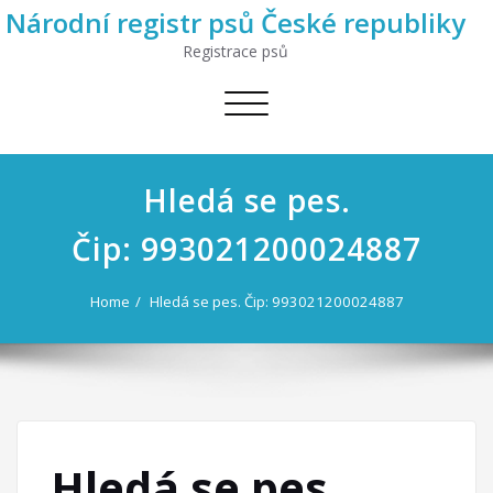
Národní registr psů České republiky
Registrace psů
Toggle
navigation
Hledá se pes.
Čip: 993021200024887
Home
Hledá se pes. Čip: 993021200024887
Hledá se pes