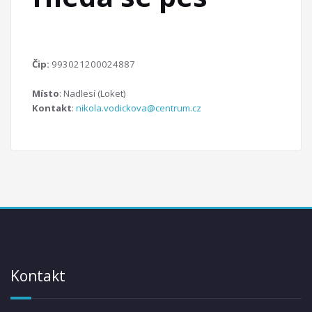
Čip:
993021200024887
Místo
: Nadlesí (Loket)
Kontakt
:
nikola.vodickova@centrum.cz
Kontakt